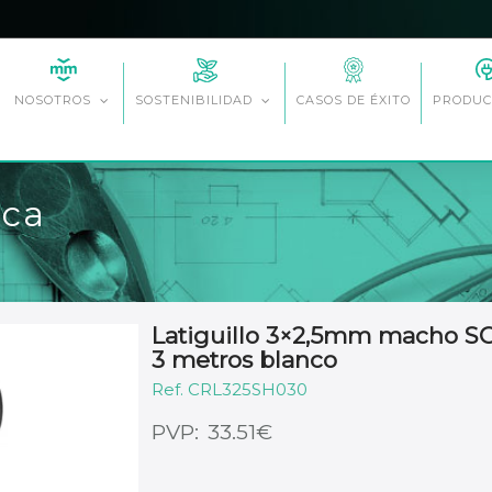
CASOS DE ÉXITO
NOSOTROS
SOSTENIBILIDAD
PRODUC
ica
Latiguillo 3×2,5mm macho 
3 metros blanco
CRL325SH030
€
33.51