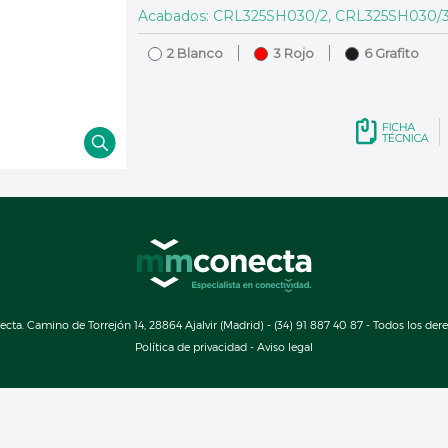
Acabados: CRL325SH030/2, CRL325SH030/
2 Blanco
3 Rojo
6 Grafito
a. Camino de Torrejón 14, 28864 Ajalvir (Madrid) - (34) 91 887 40 87 - Todos los der
Política de privacidad
-
Aviso legal