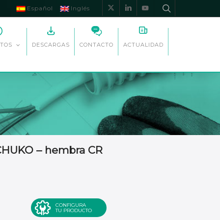
Español
Inglés
x-
linkedin
youtube
twitter
DESCARGAS
CONTACTO
ACTUALIDAD
TOS
SCHUKO – hembra CR
CONFIGURA
TU PRODUCTO