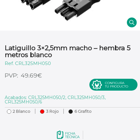
Latiguillo 3×2,5mm macho – hembra 5
metros blanco
CRL325MH050
€
49.69
CONFIGURA
TU PRODUCTO
Acabados: CRL325MH050/2, CRL325MH050/3,
CRL325MH050/6
2 Blanco
3 Rojo
6 Grafito