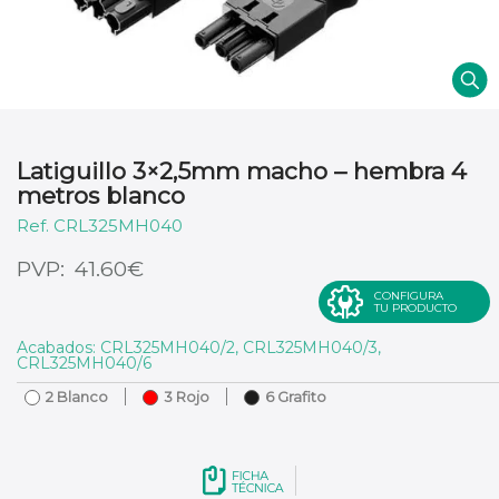
Latiguillo 3×2,5mm macho – hembra 4
metros blanco
CRL325MH040
€
41.60
CONFIGURA
TU PRODUCTO
Acabados: CRL325MH040/2, CRL325MH040/3,
CRL325MH040/6
2 Blanco
3 Rojo
6 Grafito