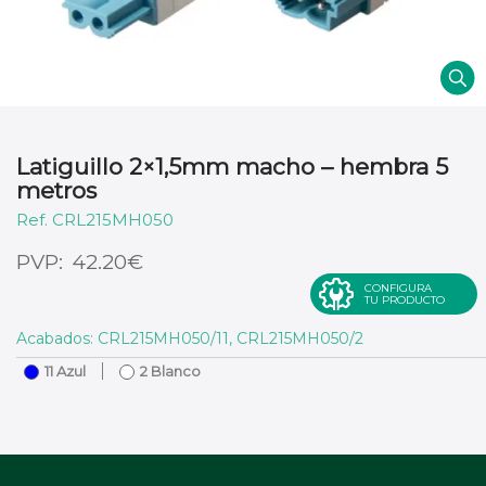
Latiguillo 2×1,5mm macho – hembra 5
metros
CRL215MH050
€
42.20
CONFIGURA
TU PRODUCTO
Acabados: CRL215MH050/11, CRL215MH050/2
11 Azul
2 Blanco