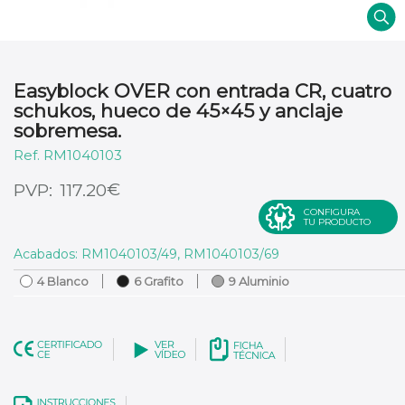
Easyblock OVER con entrada CR, cuatro
schukos, hueco de 45×45 y anclaje
sobremesa.
RM1040103
€
117.20
CONFIGURA
TU PRODUCTO
Acabados: RM1040103/49, RM1040103/69
4 Blanco
6 Grafito
9 Aluminio