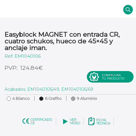
Easyblock MAGNET con entrada CR,
cuatro schukos, hueco de 45×45 y
anclaje iman.
EM1040106
€
124.84
CONFIGURA
TU PRODUCTO
Acabados: EM1040106/49, EM1040106/69
4 Blanco
6 Grafito
9 Aluminio