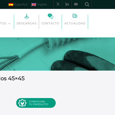
Español
Inglés
x-
linkedin
youtube
twitter
DESCARGAS
CONTACTO
ACTUALIDAD
TOS
los 45×45
CONFIGURA
TU PRODUCTO