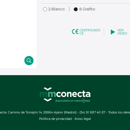
2 Blanco
6 Grafito
a. Camino de Torrejón 14, 28864 Ajalvir (Madrid) - (34) 91 887 40 87 - Todos los der
Política de privacidad
-
Aviso legal