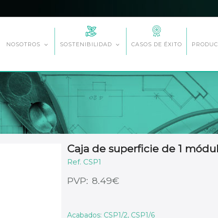
CASOS DE ÉXITO
NOSOTROS
SOSTENIBILIDAD
PRODUC
Caja de superficie de 1 módu
CSP1
€
8.49
Acabados: CSP1/2, CSP1/6