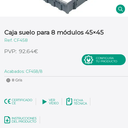
Caja suelo para 8 módulos 45×45
CF458
€
92.64
CONFIGURA
TU PRODUCTO
Acabados: CF458/8
8 Gris