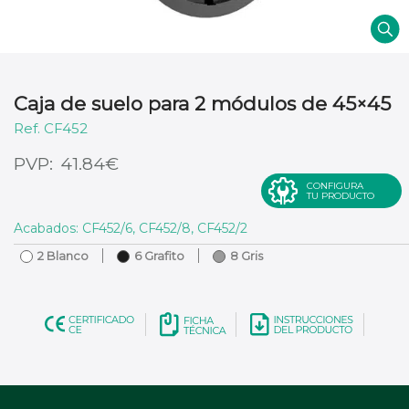
Caja de suelo para 2 módulos de 45×45
CF452
€
41.84
CONFIGURA
TU PRODUCTO
Acabados: CF452/6, CF452/8, CF452/2
2 Blanco
6 Grafito
8 Gris