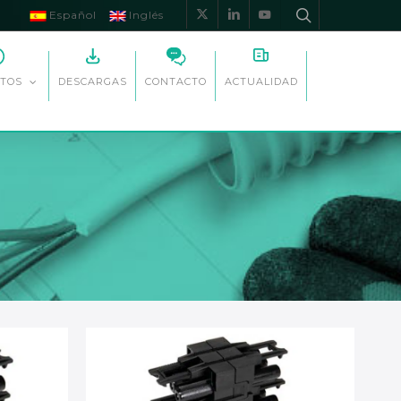
Español
Inglés
x-
linkedin
youtube
twitter
DESCARGAS
CONTACTO
ACTUALIDAD
TOS