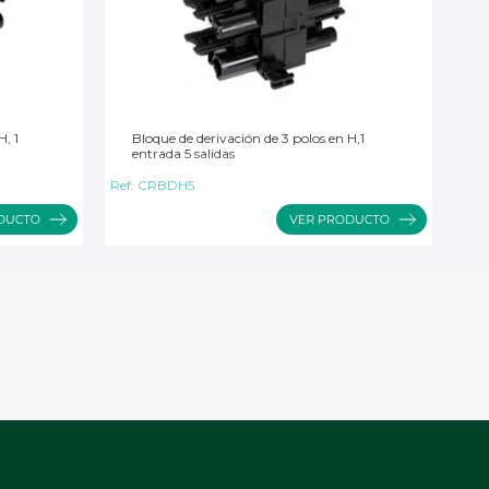
H, 1
Bloque de derivación de 3 polos en H,1
entrada 5 salidas
Ref:
CRBDH5