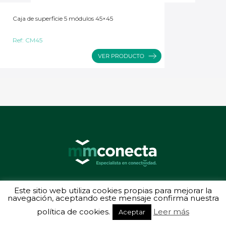
Caja de superficie 5 módulos 45×45
Ref:
CM45
© 2026 MMConecta. Camino de Torrejón 14, 28864 Ajalvir (Madrid) - (34) 91
Este sitio web utiliza cookies propias para mejorar la
887 40 87 - Todos los derechos reservados
navegación, aceptando este mensaje confirma nuestra
Política de privacidad
-
Aviso legal
política de cookies.
Leer más
Aceptar