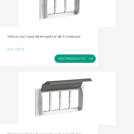
Marco con tapa de empotrar de 3 módulos
Ref:
CET3