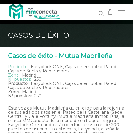
Skip
to
main
content
CASOS DE ÉXITO
Casos de éxito - Mutua Madrileña
Producto:
Easyblock ONE, Cajas de empotrar Pared,
Cajas de Suelo y Repartidores
Zona:
Madrid
Nº puestos:
250
Producto:
Easyblock ONE, Cajas de empotrar Pared,
Cajas de Suelo y Repartidores
Zona:
Madrid
Nº puestos:
250
Esta vez es Mutua Madrileña quien elige para la reforma
de sus edificios sitos en el Paseo de la Castellana (Sede
Central) y Calle Fortuny (Mutua Madrileña Inmobiliaria) la
marca MMConecta de la mano de su buque insignia
Easyblock One, dando así cobertura a sus más de 200
puestos de usuario. En este caso, Easyblock, diseñado