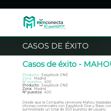
Skip
to
main
content
CASOS DE ÉXITO
Casos de éxito - MAH
Producto:
Easyblock ONE
Zona:
Madrid
Nº puestos:
400
Producto:
Easyblock ONE
Zona:
Madrid
Nº puestos:
400
Desde que la Compañía cervecera Mahou trasladara 
oficinas comerciales con Easyblock One y Basic com
suministrado un total de 300 puestos de usuario.