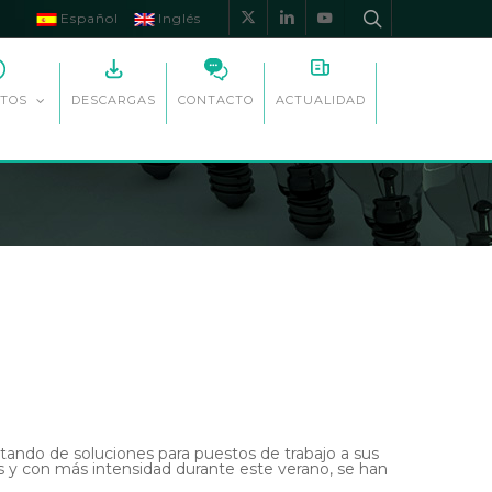
Español
Inglés
x-
linkedin
youtube
twitter
DESCARGAS
CONTACTO
ACTUALIDAD
TOS
ando de soluciones para puestos de trabajo a sus
s y con más intensidad durante este verano, se han