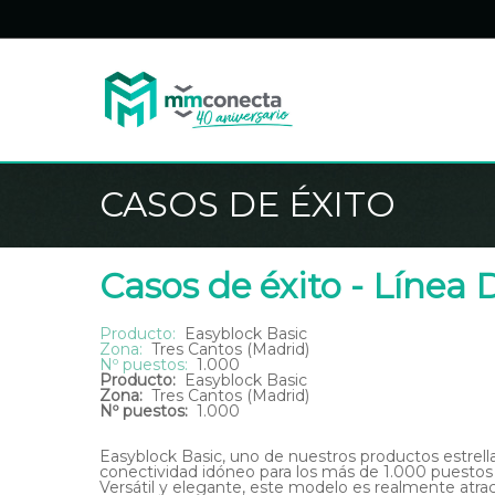
Skip
to
main
content
CASOS DE ÉXITO
Casos de éxito - Línea 
Producto:
Easyblock Basic
Zona:
Tres Cantos (Madrid)
Nº puestos:
1.000
Producto:
Easyblock Basic
Zona:
Tres Cantos (Madrid)
Nº puestos:
1.000
Easyblock Basic, uno de nuestros productos estrella
conectividad idóneo para los más de 1.000 puestos 
Versátil y elegante, este modelo es realmente atra