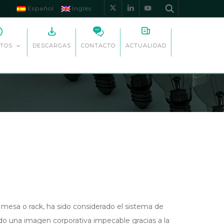
Español
Inglés
x-
linkedin
youtube
twitter
DESCARGAS
CONTACTO
ACTUALIDAD
TOS
o mesa o rack, ha sido considerado el sistema de
ndo una imagen corporativa impecable gracias a la