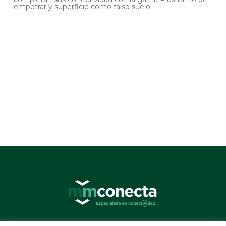
empotrar y superficie como falso suelo.
© 2026 MMConecta. Camino de Torrejón 14, 28864 Ajalvir (Madrid) - (34) 91