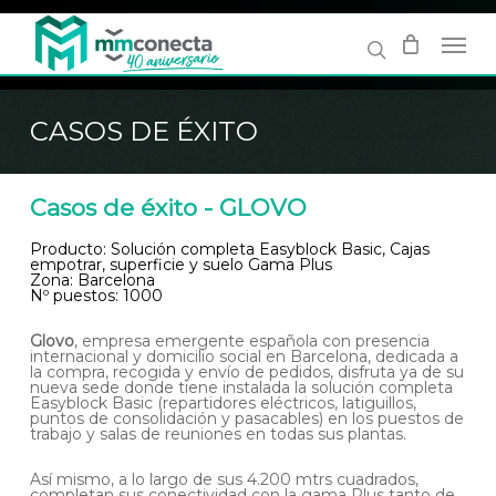
Skip
to
main
content
CASOS DE ÉXITO
Casos de éxito - GLOVO
Producto: Solución completa Easyblock Basic, Cajas
empotrar, superficie y suelo Gama Plus
Zona: Barcelona
Nº puestos: 1000
Glovo
, empresa emergente española con presencia
internacional y domicilio social en Barcelona, dedicada a
la compra, recogida y envío de pedidos, disfruta ya de su
nueva sede donde tiene instalada la solución completa
Easyblock Basic (repartidores eléctricos, latiguillos,
puntos de consolidación y pasacables) en los puestos de
trabajo y salas de reuniones en todas sus plantas.
Así mismo, a lo largo de sus 4.200 mtrs cuadrados,
completan sus conectividad con la gama Plus tanto de