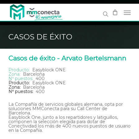
Skip
to
main
content
CASOS DE ÉXITO
Casos de éxito - Arvato Bertelsmann
Producto:
Easyblock ONE
Zona:
Barcelona
Nº puestos:
400
Producto:
Easyblock ONE
Zona:
Barcelona
Nº puestos:
400
La Compañía de servicios globales alemana, opta por
soluciones MMConecta para su Call Center de
Barcelona.
Easyblock One, junto a los repartidores y latiguillos,
componen la selección elegida para dotar de
Conectividad los más de 400 nuevos puestos de usuario
en la Compañía.