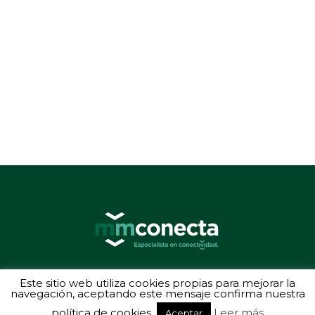
© 2026 MMConecta. Camino de Torrejón 14, 28864 Ajalvir (Madrid) - (34) 91
Este sitio web utiliza cookies propias para mejorar la
887 40 87 - Todos los derechos reservados
navegación, aceptando este mensaje confirma nuestra
Política de privacidad
-
Aviso legal
política de cookies.
Leer más
Aceptar