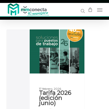
Skip
to
main
content
Tarifa
2026
(edición
junio)
17 febrero, 2026
Tarifa 2026
(edición
junio)