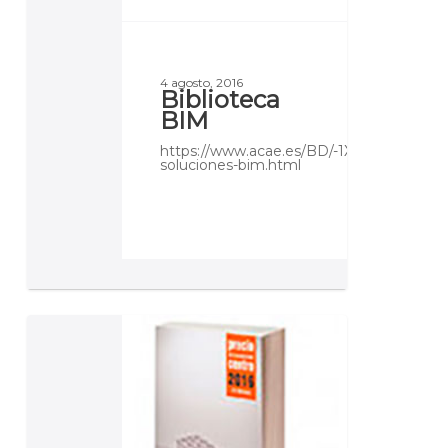
4 agosto, 2016
Biblioteca
BIM
https://www.acae.es/BD/-1X52/EM/E
soluciones-bim.html
Unidades
de
Obra
(Precio
Centro)