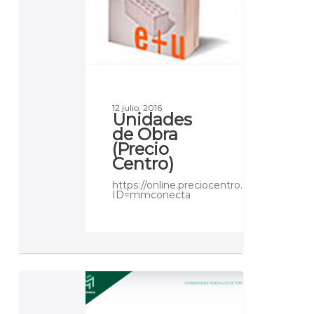
12 julio, 2016
Unidades
de Obra
(Precio
Centro)
https://online.preciocentro.com/ArktecG
ID=mmconecta
Condiciones
de
venta