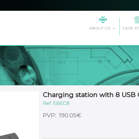
CASE S
ABOUT US
Charging station with 8 USB 
EBEC8
€
190.05