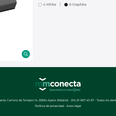
4 White
6 Graphite
a. Camino de Torrejón 14, 28864 Ajalvir (Madrid) - (34) 91 887 40 87 - Todos los der
Política de privacidad
-
Aviso legal