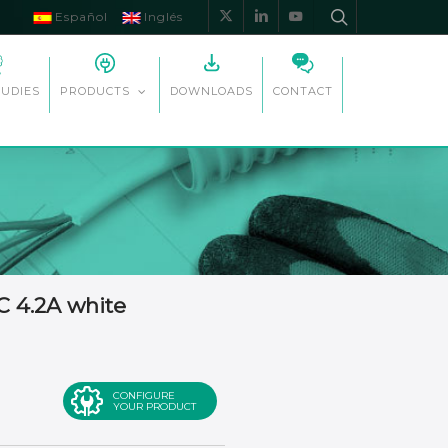
Español
Inglés
x-
linkedin
youtube
twitter
TUDIES
DOWNLOADS
CONTACT
PRODUCTS
C 4.2A white
CONFIGURE
YOUR PRODUCT