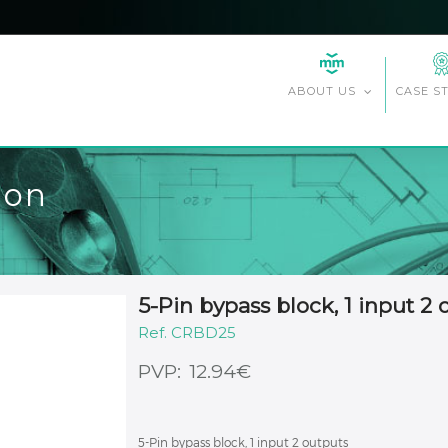
CASE S
ABOUT US
ion
5-Pin bypass block, 1 input 2 
CRBD25
€
12.94
5-Pin bypass block, 1 input 2 outputs