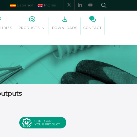
Español
Inglés
x-
linkedin
youtube
twitter
TUDIES
DOWNLOADS
CONTACT
PRODUCTS
outputs
CONFIGURE
YOUR PRODUCT