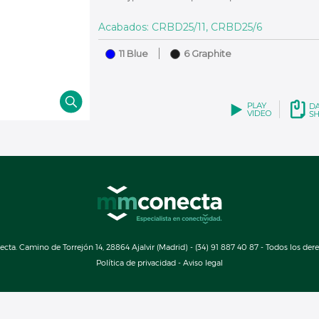
Acabados: CRBD25/11, CRBD25/6
11 Blue
6 Graphite
a. Camino de Torrejón 14, 28864 Ajalvir (Madrid) - (34) 91 887 40 87 - Todos los der
Política de privacidad
-
Aviso legal