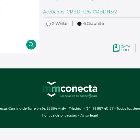
Acabados: CRBDH3/6, CRBDH3/2
2 White
6 Graphite
a. Camino de Torrejón 14, 28864 Ajalvir (Madrid) - (34) 91 887 40 87 - Todos los der
Política de privacidad
-
Aviso legal