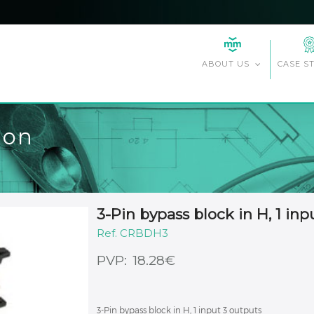
CASE S
ABOUT US
ion
3-Pin bypass block in H, 1 inp
CRBDH3
€
18.28
3-Pin bypass block in H, 1 input 3 outputs