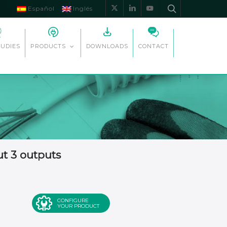
Español
Inglés
x-
linkedin
youtube
twitter
TUDIES
DOWNLOADS
CONTACT
PRODUCTS
ut 3 outputs
CONFIGURE
YOUR PRODUCT