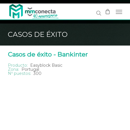
Skip
to
main
content
CASOS DE ÉXITO
Casos de éxito - Bankinter
Producto:
Easyblock Basic
Zona:
Portugal
Nº puestos:
300